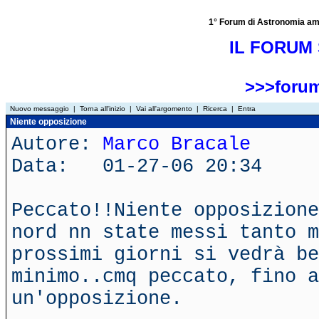
1° Forum di Astronomia amator
IL FORUM 
>>>forum
Nuovo messaggio
|
Torna all'inizio
|
Vai all'argomento
|
Ricerca
|
Entra
Niente opposizione
Autore:
Marco Bracale
Data: 01-27-06 20:34
Peccato!!Niente opposizione
nord nn state messi tanto m
prossimi giorni si vedrà be
minimo..cmq peccato, fino a
un'opposizione.